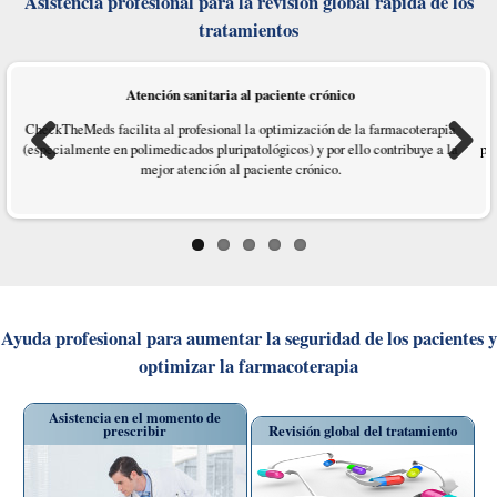
Asistencia profesional para la revisión global rápida de los
tratamientos
Atención sanitaria al paciente crónico
CheckTheMeds facilita al profesional la optimización de la farmacoterapia
M
(especialmente en polimedicados pluripatológicos) y por ello contribuye a la
pr
mejor atención al paciente crónico.
Previous
Next
Ayuda profesional para aumentar la seguridad de los pacientes y
optimizar la farmacoterapia
Asistencia en el momento de
prescribir
Revisión global del tratamiento