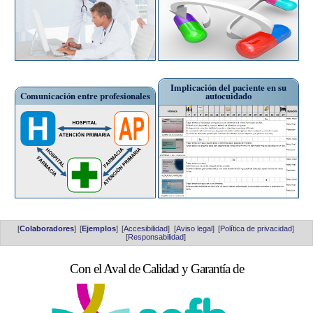
Implicación del paciente en su
Comunicación entre profesionales
autocuidado
[
Colaboradores
]
[
Ejemplos
]
[
Accesibilidad
]
[
Aviso legal
]
[
Política de privacidad
]
[
Responsabilidad
]
Con el Aval de Calidad y Garantía de