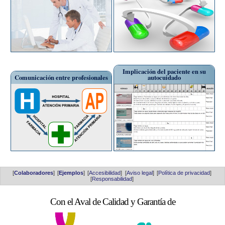
Implicación del paciente en su
Comunicación entre profesionales
autocuidado
[
Colaboradores
]
[
Ejemplos
]
[
Accesibilidad
]
[
Aviso legal
]
[
Política de privacidad
]
[
Responsabilidad
]
Con el Aval de Calidad y Garantía de