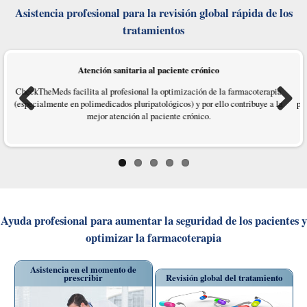
Asistencia profesional para la revisión global rápida de los
tratamientos
Atención sanitaria al paciente crónico
CheckTheMeds facilita al profesional la optimización de la farmacoterapia
M
(especialmente en polimedicados pluripatológicos) y por ello contribuye a la
pr
mejor atención al paciente crónico.
Previous
Next
Ayuda profesional para aumentar la seguridad de los pacientes y
optimizar la farmacoterapia
Asistencia en el momento de
prescribir
Revisión global del tratamiento