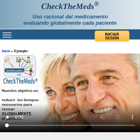
®
C
heckTheMeds
Uso racional del medicamento
evaluando globalmente cada paciente
INICIAR
SESIÓN
Inicio
»
Ejemplo: