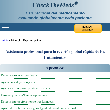
®
C
heckTheMeds
Uso racional del medicamento
evaluando globalmente cada paciente
INICIAR
SESIÓN
Inicio
»
Ejemplo: Deprescripción
Asistencia profesional para la revisión global rápida de los
tratamientos
EJEMPLOS
Detecta errores en posología
Ayuda en la deprescripción
Ayuda a evitar prescripción en cascada
Farmacogenética/Farmacogenómica
Detecta interacciones entre tres fármacos
Ajuste de los fármacos según el grado de insuficiencia renal